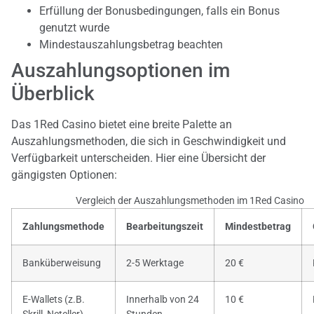
Erfüllung der Bonusbedingungen, falls ein Bonus
genutzt wurde
Mindestauszahlungsbetrag beachten
Auszahlungsoptionen im
Überblick
Das 1Red Casino bietet eine breite Palette an
Auszahlungsmethoden, die sich in Geschwindigkeit und
Verfügbarkeit unterscheiden. Hier eine Übersicht der
gängigsten Optionen:
Vergleich der Auszahlungsmethoden im 1Red Casino
Zahlungsmethode
Bearbeitungszeit
Mindestbetrag
Banküberweisung
2-5 Werktage
20 €
E-Wallets (z.B.
Innerhalb von 24
10 €