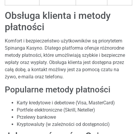
Obsługa klienta i metody
płatności
Komfort i bezpieczeństwo użytkowników są priorytetem
Spinanga Kasyno. Dlatego platforma oferuje różnorodne
metody płatności, które umożliwiają szybkie i bezpieczne
wpłaty oraz wypłaty. Obsługa klienta jest dostępna przez
całą dobę, a kontakt możliwy jest za pomocą czatu na
żywo, e-maila oraz telefonu.
Popularne metody płatności
Karty kredytowe i debetowe (Visa, MasterCard)
Portfele elektroniczne (Skrill, Neteller)
Przelewy bankowe
Kryptowaluty (w zależności od dostępności)