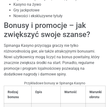
Kasyno na żywo
Gry jackpotowe
Nowości i ekskluzywne tytuły
Bonusy i promocje – jak
zwiększyć swoje szanse?
Spinanga Kasyno przyciąga graczy nie tylko
różnorodnością gier, ale także atrakcyjnymi bonusami.
Nowi użytkownicy mogą liczyć na bonus powitalny, który
znacznie zwiększa środki na start. Ponadto, regularne
promocje i program lojalnościowy pozwalają na
dodatkowe nagrody i darmowe spiny.
Przykładowe bonusy w Spinanga Kasyno
Rodzaj
Opis
Wartość
Warunki
bonusu
obrotu