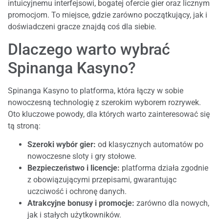
intuicyjnemu interfejsowi, bogatej ofercie gier oraz licznym
promocjom. To miejsce, gdzie zarówno początkujący, jak i
doświadczeni gracze znajdą coś dla siebie.
Dlaczego warto wybrać
Spinanga Kasyno?
Spinanga Kasyno to platforma, która łączy w sobie
nowoczesną technologię z szerokim wyborem rozrywek.
Oto kluczowe powody, dla których warto zainteresować się
tą stroną:
Szeroki wybór gier:
od klasycznych automatów po
nowoczesne sloty i gry stołowe.
Bezpieczeństwo i licencje:
platforma działa zgodnie
z obowiązującymi przepisami, gwarantując
uczciwość i ochronę danych.
Atrakcyjne bonusy i promocje:
zarówno dla nowych,
jak i stałych użytkowników.