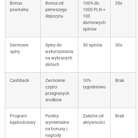
Bonus
Bonus od
100% do
35x
powitalny
pierwszego
1000 PLN +
depozytu
100
darmowych
spinów
Darmowe
Spiny do
50 spinów
30x
spiny
wykorzystania
na wybranych
slotach
Cashback
Zwrócenie
10%
Brak
części
tygodniowo
przegranych
środków
Program
Punkty
Zależne od
Brak
lojalnościowy
wymienialne
aktywności
na bonusy i
nagrody