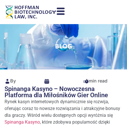
BLOG
By
min read
Spinanga Kasyno – Nowoczesna
Platforma dla Miłośników Gier Online
Rynek kasyn internetowych dynamicznie się rozwija,
oferując coraz to nowsze rozwiązania i atrakcyjne bonusy
dla graczy. Wśród wielu dostępnych opcji wyróżnia się
Spinanga Kasyno
, które zdobywa popularność dzięki