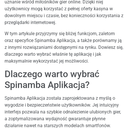
uznanie wśród miłośników gier online. Dzięki niej
użytkownicy mogą korzystać z pełnej oferty kasyna w
dowolnym miejscu i czasie, bez konieczności korzystania z
przeglądarki internetowej.
W tym artykule przyjrzymy się bliżej funkcjom, zaletom
oraz specyfice Spinamba Aplikacja, a także porównamy ją
z innymi rozwiązaniami dostępnymi na rynku. Dowiesz się,
dlaczego warto wybrać właśnie tę aplikację i jak
maksymalnie wykorzystać jej możliwości.
Dlaczego warto wybrać
Spinamba Aplikacja?
Spinamba Aplikacja została zaprojektowana z myślą o
wygodzie i bezpieczeństwie użytkowników. Jej intuicyjny
interfejs pozwala na szybkie odnalezienie ulubionych gier,
a zoptymalizowana wydajność gwarantuje płynne
działanie nawet na starszych modelach smartfonów.