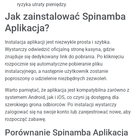
ryzyka utraty pieniędzy.
Jak zainstalować Spinamba
Aplikacja?
Instalacja aplikacji jest niezwykle prosta i szybka.
Wystarczy odwiedzić oficjalną stronę kasyna, gdzie
znajduje się dedykowany link do pobrania. Po kliknięciu
rozpocznie się automatyczne pobieranie pliku
instalacyjnego, a następnie użytkownik zostanie
poproszony o udzielenie niezbędnych zezwoleń.
Warto pamiętać, że aplikacja jest kompatybilna zarówno z
systemem Android, jak i iOS, co czyni ją dostępną dla
szerokiego grona odbiorców. Po instalacji wystarczy
zalogować się na swoje konto lub zarejestrować nowe, aby
rozpocząć zabawę.
Porównanie Spinamba Aplikacja