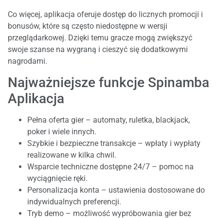
Co więcej, aplikacja oferuje dostęp do licznych promocji i
bonusów, które są często niedostępne w wersji
przeglądarkowej. Dzięki temu gracze mogą zwiększyć
swoje szanse na wygraną i cieszyć się dodatkowymi
nagrodami.
Najważniejsze funkcje Spinamba
Aplikacja
Pełna oferta gier – automaty, ruletka, blackjack,
poker i wiele innych.
Szybkie i bezpieczne transakcje – wpłaty i wypłaty
realizowane w kilka chwil.
Wsparcie techniczne dostępne 24/7 – pomoc na
wyciągnięcie ręki.
Personalizacja konta – ustawienia dostosowane do
indywidualnych preferencji.
Tryb demo – możliwość wypróbowania gier bez