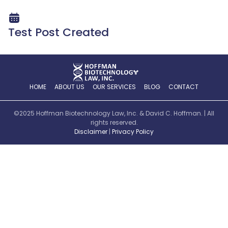
Test Post Created
HOME
ABOUT US
OUR SERVICES
BLOG
CONTACT
©2025 Hoffman Biotechnology Law, Inc. & David C. Hoffman. | All
rights reserved.
Disclaimer
|
Privacy Policy