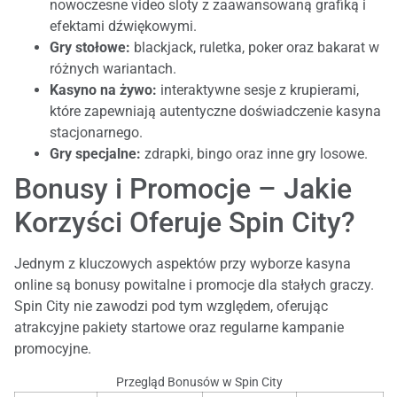
nowoczesne video sloty z zaawansowaną grafiką i
efektami dźwiękowymi.
Gry stołowe:
blackjack, ruletka, poker oraz bakarat w
różnych wariantach.
Kasyno na żywo:
interaktywne sesje z krupierami,
które zapewniają autentyczne doświadczenie kasyna
stacjonarnego.
Gry specjalne:
zdrapki, bingo oraz inne gry losowe.
Bonusy i Promocje – Jakie
Korzyści Oferuje Spin City?
Jednym z kluczowych aspektów przy wyborze kasyna
online są bonusy powitalne i promocje dla stałych graczy.
Spin City nie zawodzi pod tym względem, oferując
atrakcyjne pakiety startowe oraz regularne kampanie
promocyjne.
Przegląd Bonusów w Spin City