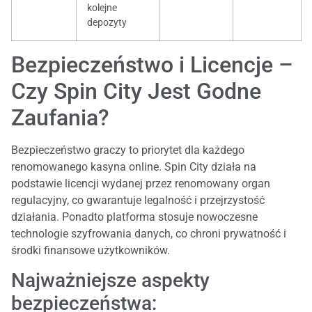
kolejne
depozyty
Bezpieczeństwo i Licencje –
Czy Spin City Jest Godne
Zaufania?
Bezpieczeństwo graczy to priorytet dla każdego
renomowanego kasyna online. Spin City działa na
podstawie licencji wydanej przez renomowany organ
regulacyjny, co gwarantuje legalność i przejrzystość
działania. Ponadto platforma stosuje nowoczesne
technologie szyfrowania danych, co chroni prywatność i
środki finansowe użytkowników.
Najważniejsze aspekty
bezpieczeństwa: