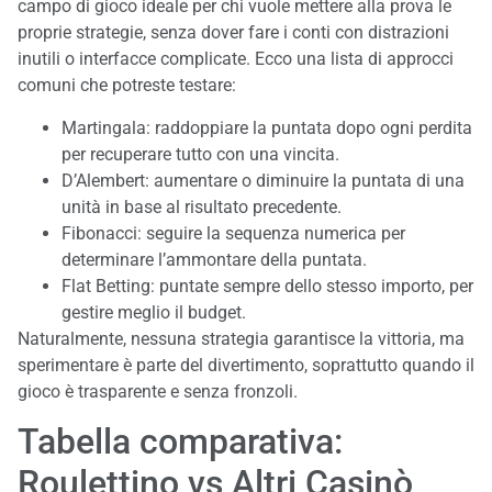
campo di gioco ideale per chi vuole mettere alla prova le
proprie strategie, senza dover fare i conti con distrazioni
inutili o interfacce complicate. Ecco una lista di approcci
comuni che potreste testare:
Martingala: raddoppiare la puntata dopo ogni perdita
per recuperare tutto con una vincita.
D’Alembert: aumentare o diminuire la puntata di una
unità in base al risultato precedente.
Fibonacci: seguire la sequenza numerica per
determinare l’ammontare della puntata.
Flat Betting: puntate sempre dello stesso importo, per
gestire meglio il budget.
Naturalmente, nessuna strategia garantisce la vittoria, ma
sperimentare è parte del divertimento, soprattutto quando il
gioco è trasparente e senza fronzoli.
Tabella comparativa:
Roulettino vs Altri Casinò