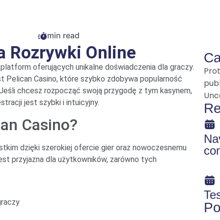
min read
a Rozrywki Online
Ca
platform oferujących unikalne doświadczenia dla graczy.
Pro
est Pelican Casino, które szybko zdobywa popularność
publ
 Jeśli chcesz rozpocząć swoją przygodę z tym kasynem,
Unc
stracji jest szybki i intuicyjny.
Re
can Casino?
Na
ystkim dzięki szerokiej ofercie gier oraz nowoczesnemu
co
jest przyjazna dla użytkowników, zarówno tych
pl
cas
rea
Te
de
graczy
Po