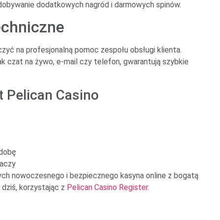
 zdobywanie dodatkowych nagród i darmowych spinów.
echniczne
czyć na profesjonalną pomoc zespołu obsługi klienta.
k czat na żywo, e-mail czy telefon, gwarantują szybkie
 Pelican Casino
 dobę
raczy
cych nowoczesnego i bezpiecznego kasyna online z bogatą
 dziś, korzystając z
Pelican Casino Register
.