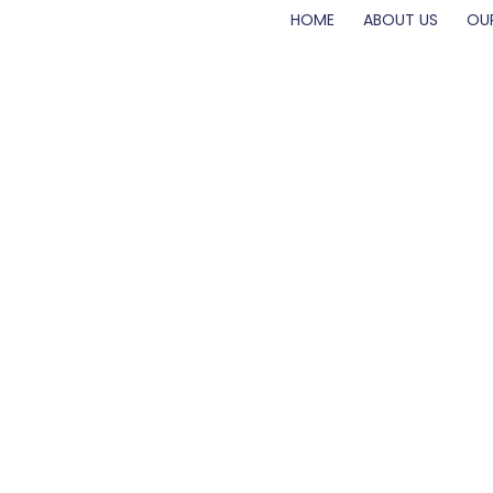
HOME
ABOUT US
OUR