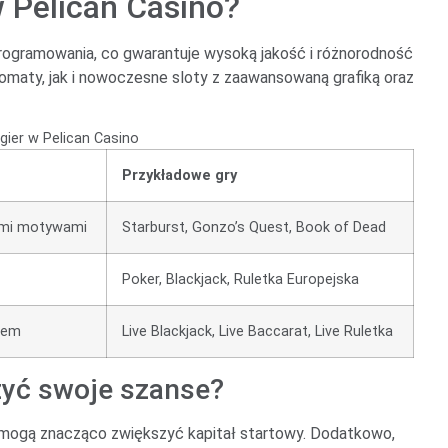
w Pelican Casino?
rogramowania, co gwarantuje wysoką jakość i różnorodność
omaty, jak i nowoczesne sloty z zaawansowaną grafiką oraz
gier w Pelican Casino
Przykładowe gry
ymi motywami
Starburst, Gonzo’s Quest, Book of Dead
Poker, Blackjack, Ruletka Europejska
rem
Live Blackjack, Live Baccarat, Live Ruletka
zyć swoje szanse?
e mogą znacząco zwiększyć kapitał startowy. Dodatkowo,