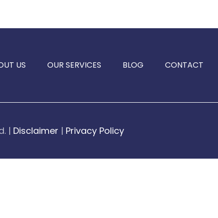
OUT US
OUR SERVICES
BLOG
CONTACT
. |
Disclaimer
|
Privacy Policy