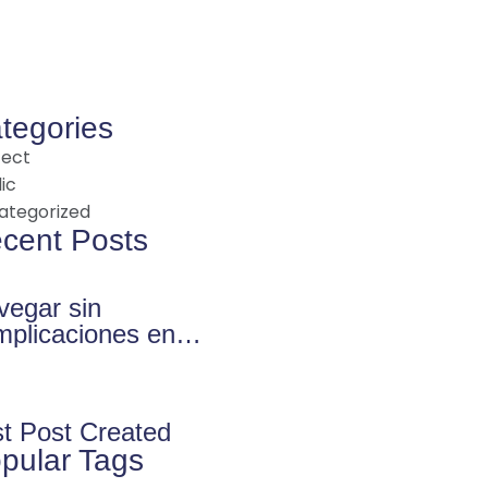
tegories
tect
ic
ategorized
cent Posts
vegar sin
mplicaciones en
ataformas de
ino online dinero
l cambia la forma
st Post Created
 jugar desde casa
pular Tags