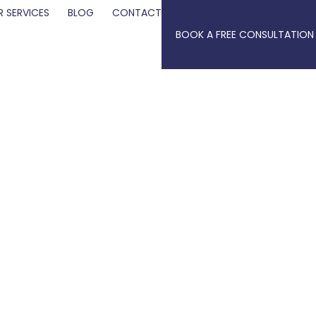
 SERVICES
BLOG
CONTACT
BOOK A FREE CONSULTATION
BLOG