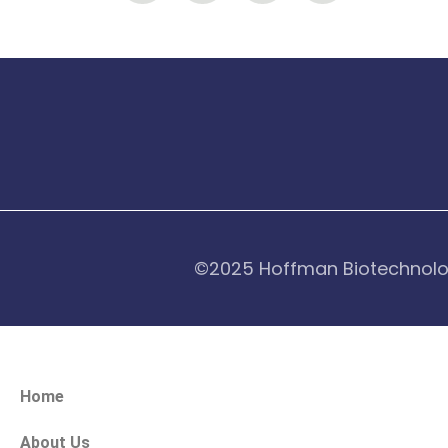
©2025 Hoffman Biotechnology 
Home
About Us