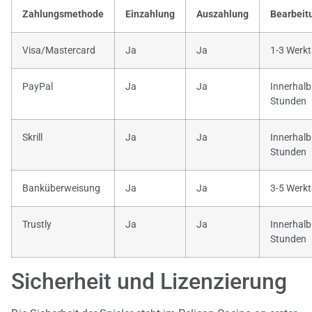
Zahlungsmethode
Einzahlung
Auszahlung
Bearbeit
Visa/Mastercard
Ja
Ja
1-3 Werk
PayPal
Ja
Ja
Innerhalb
Stunden
Skrill
Ja
Ja
Innerhalb
Stunden
Banküberweisung
Ja
Ja
3-5 Werk
Trustly
Ja
Ja
Innerhalb
Stunden
Sicherheit und Lizenzierung