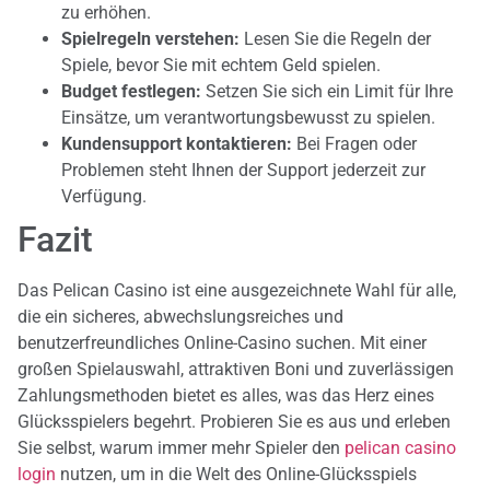
zu erhöhen.
Spielregeln verstehen:
Lesen Sie die Regeln der
Spiele, bevor Sie mit echtem Geld spielen.
Budget festlegen:
Setzen Sie sich ein Limit für Ihre
Einsätze, um verantwortungsbewusst zu spielen.
Kundensupport kontaktieren:
Bei Fragen oder
Problemen steht Ihnen der Support jederzeit zur
Verfügung.
Fazit
Das Pelican Casino ist eine ausgezeichnete Wahl für alle,
die ein sicheres, abwechslungsreiches und
benutzerfreundliches Online-Casino suchen. Mit einer
großen Spielauswahl, attraktiven Boni und zuverlässigen
Zahlungsmethoden bietet es alles, was das Herz eines
Glücksspielers begehrt. Probieren Sie es aus und erleben
Sie selbst, warum immer mehr Spieler den
pelican casino
login
nutzen, um in die Welt des Online-Glücksspiels