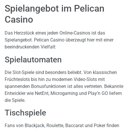
Spielangebot im Pelican
Casino
Das Herzstück eines jeden Online-Casinos ist das
Spielangebot. Pelican Casino überzeugt hier mit einer
beeindruckenden Vielfalt:
Spielautomaten
Die Slot-Spiele sind besonders beliebt. Von klassischen
Früchteslots bis hin zu modernen Video-Slots mit
spannenden Bonusfunktionen ist alles vertreten. Bekannte
Entwickler wie NetEnt, Microgaming und Play’n GO liefern
die Spiele.
Tischspiele
Fans von Blackjack, Roulette, Baccarat und Poker finden