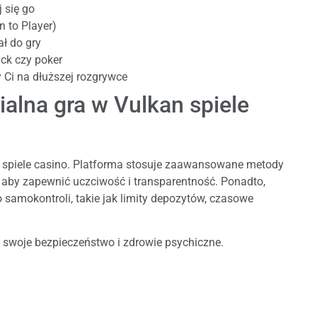
 się go
 to Player)
ał do gry
ack czy poker
y Ci na dłuższej rozgrywce
alna gra w Vulkan spiele
n spiele casino. Platforma stosuje zaawansowane metody
 aby zapewnić uczciwość i transparentność. Ponadto,
 samokontroli, takie jak limity depozytów, czasowe
 swoje bezpieczeństwo i zdrowie psychiczne.