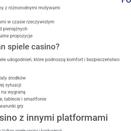
yny z różnorodnymi motywami
ami w czasie rzeczywistym
d pieniężnych
kalne propozycje
an spiele casino?
iele udogodnień, które podnoszą komfort i bezpieczeństwo
łaty środków
j sytuacji
e na wygraną
 tablecie i smartfonie
warunki gry
sino z innymi platformami
Vulkan spiele casino i konkurencji