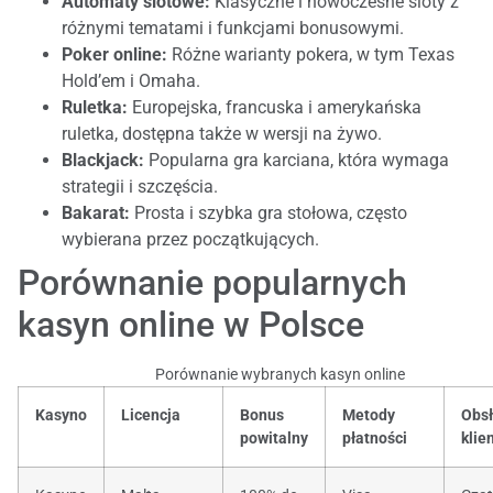
Automaty slotowe:
Klasyczne i nowoczesne sloty z
różnymi tematami i funkcjami bonusowymi.
Poker online:
Różne warianty pokera, w tym Texas
Hold’em i Omaha.
Ruletka:
Europejska, francuska i amerykańska
ruletka, dostępna także w wersji na żywo.
Blackjack:
Popularna gra karciana, która wymaga
strategii i szczęścia.
Bakarat:
Prosta i szybka gra stołowa, często
wybierana przez początkujących.
Porównanie popularnych
kasyn online w Polsce
Porównanie wybranych kasyn online
Kasyno
Licencja
Bonus
Metody
Obs
powitalny
płatności
klie