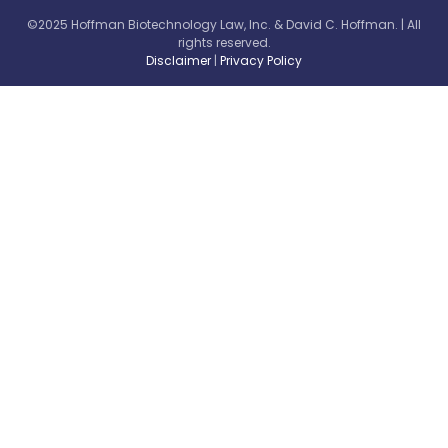
©2025 Hoffman Biotechnology Law, Inc. & David C. Hoffman. | All
rights reserved.
Disclaimer
|
Privacy Policy