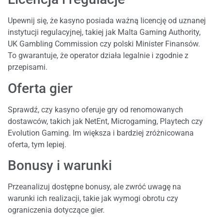
Upewnij się, że kasyno posiada ważną licencję od uznanej
instytucji regulacyjnej, takiej jak Malta Gaming Authority,
UK Gambling Commission czy polski Minister Finansów.
To gwarantuje, że operator działa legalnie i zgodnie z
przepisami.
Oferta gier
Sprawdź, czy kasyno oferuje gry od renomowanych
dostawców, takich jak NetEnt, Microgaming, Playtech czy
Evolution Gaming. Im większa i bardziej zróżnicowana
oferta, tym lepiej.
Bonusy i warunki
Przeanalizuj dostępne bonusy, ale zwróć uwagę na
warunki ich realizacji, takie jak wymogi obrotu czy
ograniczenia dotyczące gier.