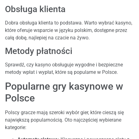
Obsługa klienta
Dobra obsługa klienta to podstawa. Warto wybrać kasyno,
które oferuje wsparcie w języku polskim, dostępne przez
całą dobę, najlepiej na czacie na żywo.
Metody płatności
Sprawdź, czy kasyno obsługuje wygodne i bezpieczne
metody wpłat i wypłat, które są popularne w Polsce.
Popularne gry kasynowe w
Polsce
Polscy gracze mają szeroki wybór gier, które cieszą się
największą popularnością. Oto najczęściej wybierane
kategorie: