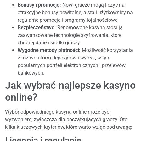
Bonusy i promocje:
Nowi gracze mogą liczyć na
atrakcyjne bonusy powitalne, a stali użytkownicy na
regularne promocje i programy lojalnościowe.
Bezpieczeństwo:
Renomowane kasyna stosują
zaawansowane technologie szyfrowania, które
chronią dane i środki graczy.
Wygodne metody płatności:
Możliwość korzystania
z różnych form depozytów i wypłat, w tym
popularnych portfeli elektronicznych i przelewów
bankowych.
Jak wybrać najlepsze kasyno
online?
Wybór odpowiedniego kasyna online może być
wyzwaniem, zwłaszcza dla początkujących graczy. Oto
kilka kluczowych kryteriów, które warto wziąć pod uwagę:
Licencja i regulacje