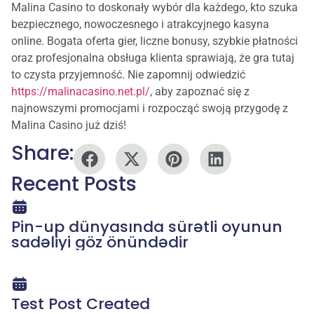
Malina Casino to doskonały wybór dla każdego, kto szuka
bezpiecznego, nowoczesnego i atrakcyjnego kasyna
online. Bogata oferta gier, liczne bonusy, szybkie płatności
oraz profesjonalna obsługa klienta sprawiają, że gra tutaj
to czysta przyjemność. Nie zapomnij odwiedzić
https://malinacasino.net.pl/
, aby zapoznać się z
najnowszymi promocjami i rozpocząć swoją przygodę z
Malina Casino już dziś!
Share:
Recent Posts
Pin-up dünyasında sürətli oyunun
sadəliyi göz önündədir
Test Post Created