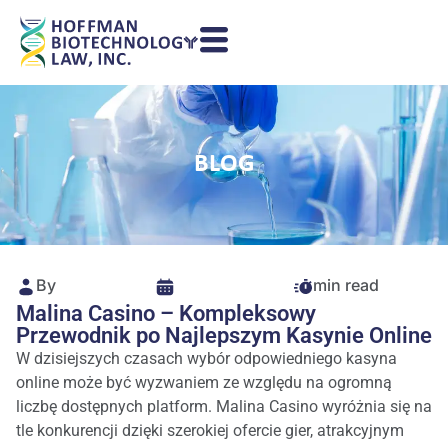
BLOG
By
min read
Malina Casino – Kompleksowy
Przewodnik po Najlepszym Kasynie Online
W dzisiejszych czasach wybór odpowiedniego kasyna
online może być wyzwaniem ze względu na ogromną
liczbę dostępnych platform. Malina Casino wyróżnia się na
tle konkurencji dzięki szerokiej ofercie gier, atrakcyjnym