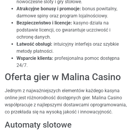
nowoczesne sloty i gry stołowe.
Atrakcyjne bonusy i promocje:
bonus powitalny,
darmowe spiny oraz program lojalnościowy.
Bezpieczeństwo i licencje:
kasyno działa na
podstawie licencji, co gwarantuje uczciwość i
ochronę danych.
Łatwość obsługi:
intuicyjny interfejs oraz szybkie
metody płatności.
Wsparcie klienta:
profesjonalna pomoc dostępna
24/7.
Oferta gier w Malina Casino
Jednym z najważniejszych elementów każdego kasyna
online jest różnorodność dostępnych gier. Malina Casino
współpracuje z najlepszymi dostawcami oprogramowania,
co przekłada się na wysoką jakość i innowacyjność.
Automaty slotowe