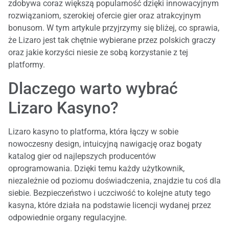
zdobywa coraz większą popularność dzięki innowacyjnym
rozwiązaniom, szerokiej ofercie gier oraz atrakcyjnym
bonusom. W tym artykule przyjrzymy się bliżej, co sprawia,
że Lizaro jest tak chętnie wybierane przez polskich graczy
oraz jakie korzyści niesie ze sobą korzystanie z tej
platformy.
Dlaczego warto wybrać
Lizaro Kasyno?
Lizaro kasyno to platforma, która łączy w sobie
nowoczesny design, intuicyjną nawigację oraz bogaty
katalog gier od najlepszych producentów
oprogramowania. Dzięki temu każdy użytkownik,
niezależnie od poziomu doświadczenia, znajdzie tu coś dla
siebie. Bezpieczeństwo i uczciwość to kolejne atuty tego
kasyna, które działa na podstawie licencji wydanej przez
odpowiednie organy regulacyjne.