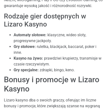
gwarantuje wysoką jakość i różnorodność rozrywki.
Rodzaje gier dostępnych w
Lizaro Kasyno
Automaty slotowe:
klasyczne, wideo sloty,
progresywne jackpoty.
Gry stołowe:
ruletka, blackjack, baccarat, poker i
inne.
Kasyno na żywo:
prawdziwi krupierzy, transmisje w
czasie rzeczywistym.
Gry specjalne:
zdrapki, bingo, keno.
Bonusy i promocje w Lizaro
Kasyno
Lizaro kasyno dba o swoich graczy, oferując im liczne
bonusy i promocje, które zwiększają szanse na wygraną