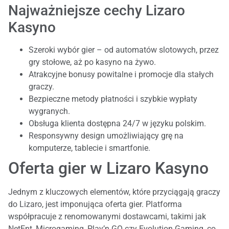
Najważniejsze cechy Lizaro
Kasyno
Szeroki wybór gier – od automatów slotowych, przez
gry stołowe, aż po kasyno na żywo.
Atrakcyjne bonusy powitalne i promocje dla stałych
graczy.
Bezpieczne metody płatności i szybkie wypłaty
wygranych.
Obsługa klienta dostępna 24/7 w języku polskim.
Responsywny design umożliwiający grę na
komputerze, tablecie i smartfonie.
Oferta gier w Lizaro Kasyno
Jednym z kluczowych elementów, które przyciągają graczy
do Lizaro, jest imponująca oferta gier. Platforma
współpracuje z renomowanymi dostawcami, takimi jak
NetEnt, Microgaming, Play’n GO czy Evolution Gaming, co