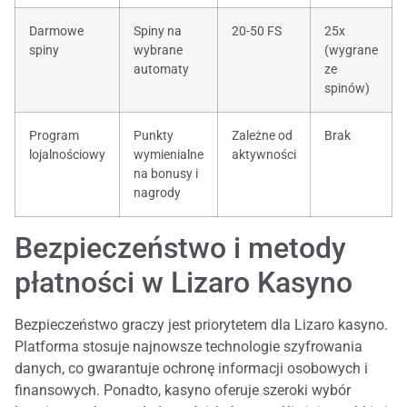
Darmowe
Spiny na
20-50 FS
25x
spiny
wybrane
(wygrane
automaty
ze
spinów)
Program
Punkty
Zależne od
Brak
lojalnościowy
wymienialne
aktywności
na bonusy i
nagrody
Bezpieczeństwo i metody
płatności w Lizaro Kasyno
Bezpieczeństwo graczy jest priorytetem dla Lizaro kasyno.
Platforma stosuje najnowsze technologie szyfrowania
danych, co gwarantuje ochronę informacji osobowych i
finansowych. Ponadto, kasyno oferuje szeroki wybór