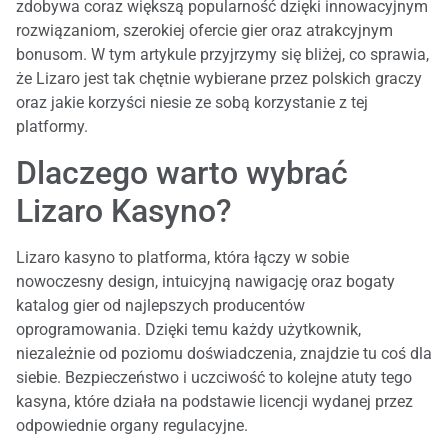
zdobywa coraz większą popularność dzięki innowacyjnym
rozwiązaniom, szerokiej ofercie gier oraz atrakcyjnym
bonusom. W tym artykule przyjrzymy się bliżej, co sprawia,
że Lizaro jest tak chętnie wybierane przez polskich graczy
oraz jakie korzyści niesie ze sobą korzystanie z tej
platformy.
Dlaczego warto wybrać
Lizaro Kasyno?
Lizaro kasyno to platforma, która łączy w sobie
nowoczesny design, intuicyjną nawigację oraz bogaty
katalog gier od najlepszych producentów
oprogramowania. Dzięki temu każdy użytkownik,
niezależnie od poziomu doświadczenia, znajdzie tu coś dla
siebie. Bezpieczeństwo i uczciwość to kolejne atuty tego
kasyna, które działa na podstawie licencji wydanej przez
odpowiednie organy regulacyjne.