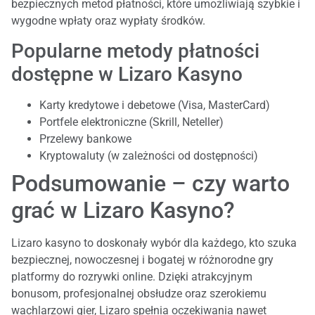
bezpiecznych metod płatności, które umożliwiają szybkie i
wygodne wpłaty oraz wypłaty środków.
Popularne metody płatności
dostępne w Lizaro Kasyno
Karty kredytowe i debetowe (Visa, MasterCard)
Portfele elektroniczne (Skrill, Neteller)
Przelewy bankowe
Kryptowaluty (w zależności od dostępności)
Podsumowanie – czy warto
grać w Lizaro Kasyno?
Lizaro kasyno to doskonały wybór dla każdego, kto szuka
bezpiecznej, nowoczesnej i bogatej w różnorodne gry
platformy do rozrywki online. Dzięki atrakcyjnym
bonusom, profesjonalnej obsłudze oraz szerokiemu
wachlarzowi gier, Lizaro spełnia oczekiwania nawet