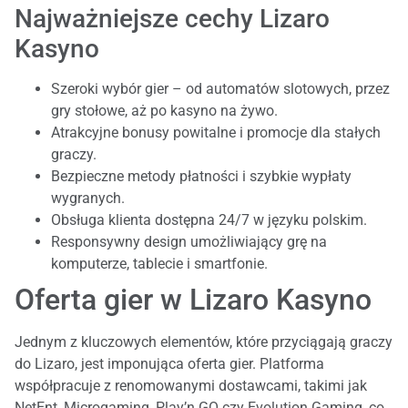
Najważniejsze cechy Lizaro
Kasyno
Szeroki wybór gier – od automatów slotowych, przez
gry stołowe, aż po kasyno na żywo.
Atrakcyjne bonusy powitalne i promocje dla stałych
graczy.
Bezpieczne metody płatności i szybkie wypłaty
wygranych.
Obsługa klienta dostępna 24/7 w języku polskim.
Responsywny design umożliwiający grę na
komputerze, tablecie i smartfonie.
Oferta gier w Lizaro Kasyno
Jednym z kluczowych elementów, które przyciągają graczy
do Lizaro, jest imponująca oferta gier. Platforma
współpracuje z renomowanymi dostawcami, takimi jak
NetEnt, Microgaming, Play’n GO czy Evolution Gaming, co