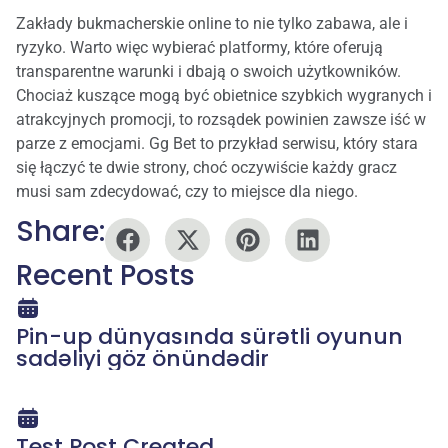
Zakłady bukmacherskie online to nie tylko zabawa, ale i
ryzyko. Warto więc wybierać platformy, które oferują
transparentne warunki i dbają o swoich użytkowników.
Chociaż kuszące mogą być obietnice szybkich wygranych i
atrakcyjnych promocji, to rozsądek powinien zawsze iść w
parze z emocjami. Gg Bet to przykład serwisu, który stara
się łączyć te dwie strony, choć oczywiście każdy gracz
musi sam zdecydować, czy to miejsce dla niego.
Share:
Recent Posts
Pin-up dünyasında sürətli oyunun
sadəliyi göz önündədir
Test Post Created