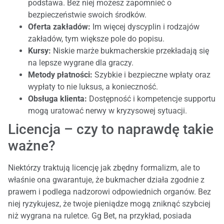
podstawa. Bez niej możesz zapomnieć o
bezpieczeństwie swoich środków.
Oferta zakładów:
Im więcej dyscyplin i rodzajów
zakładów, tym większe pole do popisu.
Kursy:
Niskie marże bukmacherskie przekładają się
na lepsze wygrane dla graczy.
Metody płatności:
Szybkie i bezpieczne wpłaty oraz
wypłaty to nie luksus, a konieczność.
Obsługa klienta:
Dostępność i kompetencje supportu
mogą uratować nerwy w kryzysowej sytuacji.
Licencja – czy to naprawdę takie
ważne?
Niektórzy traktują licencję jak zbędny formalizm, ale to
właśnie ona gwarantuje, że bukmacher działa zgodnie z
prawem i podlega nadzorowi odpowiednich organów. Bez
niej ryzykujesz, że twoje pieniądze mogą zniknąć szybciej
niż wygrana na ruletce. Gg Bet, na przykład, posiada