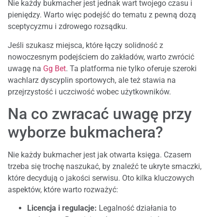
Nie każdy bukmacher jest jednak wart twojego czasu i
pieniędzy. Warto więc podejść do tematu z pewną dozą
sceptycyzmu i zdrowego rozsądku.
Jeśli szukasz miejsca, które łączy solidność z
nowoczesnym podejściem do zakładów, warto zwrócić
uwagę na
Gg Bet
. Ta platforma nie tylko oferuje szeroki
wachlarz dyscyplin sportowych, ale też stawia na
przejrzystość i uczciwość wobec użytkowników.
Na co zwracać uwagę przy
wyborze bukmachera?
Nie każdy bukmacher jest jak otwarta księga. Czasem
trzeba się trochę naszukać, by znaleźć te ukryte smaczki,
które decydują o jakości serwisu. Oto kilka kluczowych
aspektów, które warto rozważyć:
Licencja i regulacje:
Legalność działania to