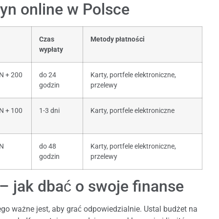
yn online w Polsce
Czas
Metody płatności
wypłaty
N + 200
do 24
Karty, portfele elektroniczne,
godzin
przelewy
N + 100
1-3 dni
Karty, portfele elektroniczne
LN
do 48
Karty, portfele elektroniczne,
godzin
przelewy
– jak dbać o swoje finanse
ego ważne jest, aby grać odpowiedzialnie. Ustal budżet na