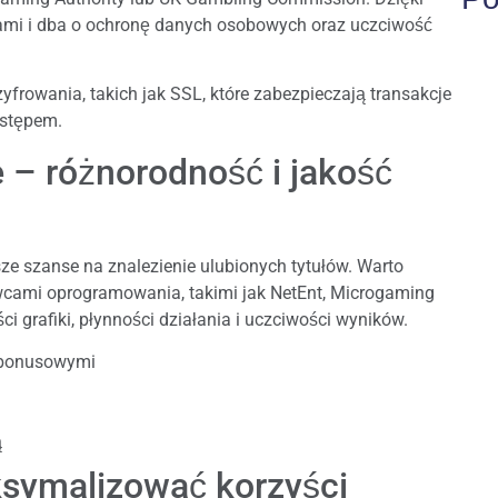
sami i dba o ochronę danych osobowych oraz uczciwość
frowania, takich jak SSL, które zabezpieczają transakcje
ostępem.
 – różnorodność i jakość
sze szanse na znalezienie ulubionych tytułów. Warto
cami oprogramowania, takimi jak NetEnt, Microgaming
i grafiki, płynności działania i uczciwości wyników.
 bonusowymi
ą
ksymalizować korzyści