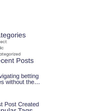
tegories
tect
ic
ategorized
cent Posts
igating betting
es without the
tter: where
plicity meets
ck action
st Post Created
pular Tags