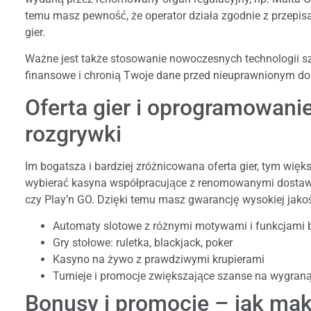
temu masz pewność, że operator działa zgodnie z przepi
gier.
Ważne jest także stosowanie nowoczesnych technologii szy
finansowe i chronią Twoje dane przed nieuprawnionym d
Oferta gier i oprogramowanie
rozgrywki
Im bogatsza i bardziej zróżnicowana oferta gier, tym więk
wybierać kasyna współpracujące z renomowanymi dostaw
czy Play’n GO. Dzięki temu masz gwarancję wysokiej jakośc
Automaty slotowe z różnymi motywami i funkcjami
Gry stołowe: ruletka, blackjack, poker
Kasyno na żywo z prawdziwymi krupierami
Turnieje i promocje zwiększające szanse na wygran
Bonusy i promocje – jak ma