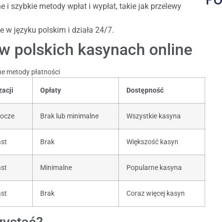
i szybkie metody wpłat i wypłat, takie jak przelewy
 w języku polskim i działa 24/7.
w polskich kasynach online
ne metody płatności
zacji
Opłaty
Dostępność
bocze
Brak lub minimalne
Wszystkie kasyna
st
Brak
Większość kasyn
st
Minimalne
Popularne kasyna
st
Brak
Coraz więcej kasyn