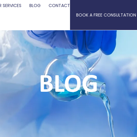
 SERVICES
BLOG
CONTACT
BOOK A FREE CONSULTATION
BLOG