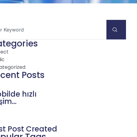
tegories
tect
ic
ategorized
cent Posts
bilde hızlı
işim
ayanların
rcihi mostbet
kiye giriş nasıl
st Post Created
lışıyor?
pular Tags