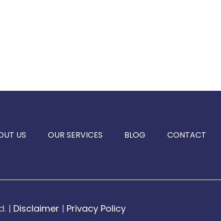
OUT US
OUR SERVICES
BLOG
CONTACT
. |
Disclaimer
|
Privacy Policy