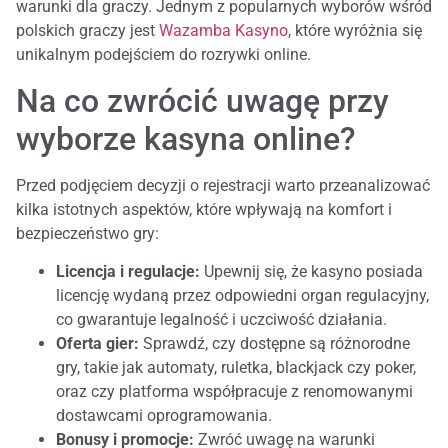
warunki dla graczy. Jednym z popularnych wyborów wśród
polskich graczy jest
Wazamba Kasyno
, które wyróżnia się
unikalnym podejściem do rozrywki online.
Na co zwrócić uwagę przy
wyborze kasyna online?
Przed podjęciem decyzji o rejestracji warto przeanalizować
kilka istotnych aspektów, które wpływają na komfort i
bezpieczeństwo gry:
Licencja i regulacje:
Upewnij się, że kasyno posiada
licencję wydaną przez odpowiedni organ regulacyjny,
co gwarantuje legalność i uczciwość działania.
Oferta gier:
Sprawdź, czy dostępne są różnorodne
gry, takie jak automaty, ruletka, blackjack czy poker,
oraz czy platforma współpracuje z renomowanymi
dostawcami oprogramowania.
Bonusy i promocje:
Zwróć uwagę na warunki