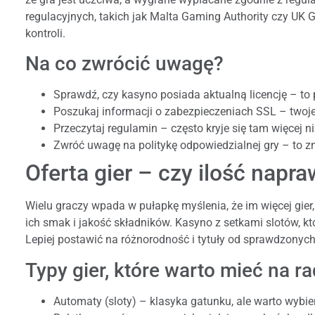
regulacyjnych, takich jak Malta Gaming Authority czy UK 
kontroli.
Na co zwrócić uwagę?
Sprawdź, czy kasyno posiada aktualną licencję – to
Poszukaj informacji o zabezpieczeniach SSL – twoj
Przeczytaj regulamin – często kryje się tam więcej ni
Zwróć uwagę na politykę odpowiedzialnej gry – to zn
Oferta gier – czy ilość napr
Wielu graczy wpada w pułapkę myślenia, że im więcej gier, ty
ich smak i jakość składników. Kasyno z setkami slotów, k
Lepiej postawić na różnorodność i tytuły od sprawdzonyc
Typy gier, które warto mieć na r
Automaty (sloty) – klasyka gatunku, ale warto wybie