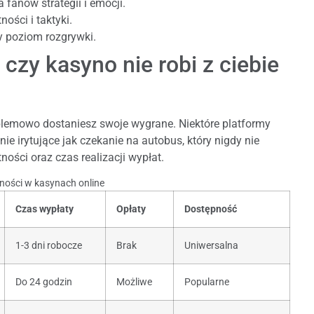
 fanów strategii i emocji.
ości i taktyki.
ny poziom rozgrywki.
 czy kasyno nie robi z ciebie
oblemowo dostaniesz swoje wygrane. Niektóre platformy
ie irytujące jak czekanie na autobus, który nigdy nie
ości oraz czas realizacji wypłat.
ności w kasynach online
Czas wypłaty
Opłaty
Dostępność
1-3 dni robocze
Brak
Uniwersalna
Do 24 godzin
Możliwe
Popularne