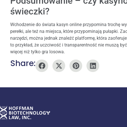
Podsumowanie – czy kasyno 
świeczki?
Wchodzenie do świata kasyn online przypomina trochę wy
perełki, ale też na miejsca, które przypominają pułapki. 
narzędzi, można jednak znaleźć platformę, która zaoferu
to przykład, że uczciwość i transparentność nie muszą być
więcej niż tylko gra losowa.
Share: