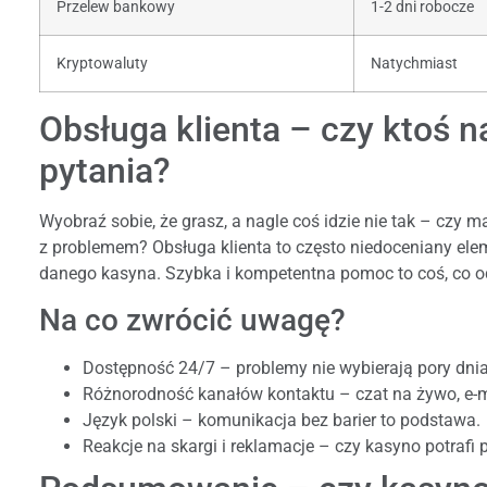
Przelew bankowy
1-2 dni robocze
Kryptowaluty
Natychmiast
Obsługa klienta – czy ktoś 
pytania?
Wyobraź sobie, że grasz, a nagle coś idzie nie tak – czy
z problemem? Obsługa klienta to często niedoceniany elem
danego kasyna. Szybka i kompetentna pomoc to coś, co o
Na co zwrócić uwagę?
Dostępność 24/7 – problemy nie wybierają pory dnia
Różnorodność kanałów kontaktu – czat na żywo, e-ma
Język polski – komunikacja bez barier to podstawa.
Reakcje na skargi i reklamacje – czy kasyno potrafi 