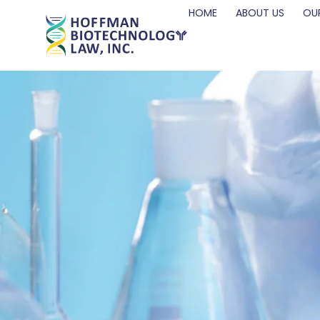
HOME
ABOUT US
OUR