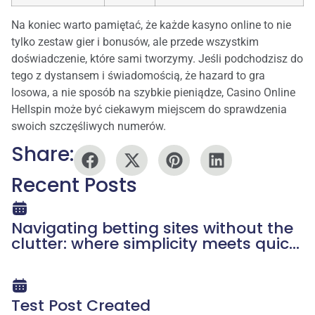
Na koniec warto pamiętać, że każde kasyno online to nie
tylko zestaw gier i bonusów, ale przede wszystkim
doświadczenie, które sami tworzymy. Jeśli podchodzisz do
tego z dystansem i świadomością, że hazard to gra
losowa, a nie sposób na szybkie pieniądze, Casino Online
Hellspin może być ciekawym miejscem do sprawdzenia
swoich szczęśliwych numerów.
Share:
Recent Posts
Navigating betting sites without the
clutter: where simplicity meets quick
action
Test Post Created