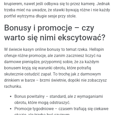
krupierem, nawet jeśli odbywa się to przez kamerę. Jednak
trzeba mieć na uwadze, że stawki bywają różne i nie każdy
portfel wytrzyma długie sesje przy stole.
Bonusy i promocje – czy
warto się nimi ekscytować?
W świecie kasyn online bonusy to temat rzeka. Hellspin
oferuje różne promocje, ale zanim zaczniesz liczyć na
darmowe pieniądze, przypomnij sobie, że za każdym
bonusem kryją się warunki obrotu, które potrafią
skutecznie ostudzić zapał. To trochę jak z darmowym
drinkiem w barze – brzmi świetnie, dopóki nie zobaczysz
rachunku.
Bonus powitalny – standard, ale z wymaganiami
obrotu, które mogą odstraszyć.
Promocje tygodniowe – czasem trafiają się ciekawe
okazje, ale trzeba być czujnym.