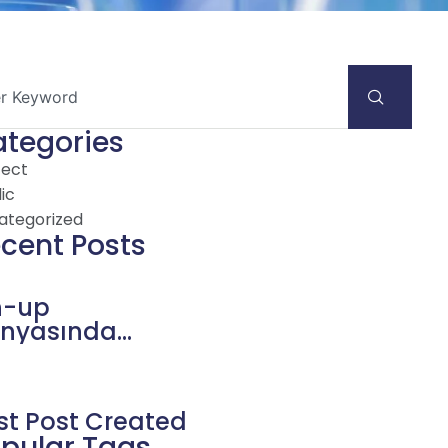
tegories
tect
ic
ategorized
cent Posts
n-up
nyasında
rətli oyunun
dəliyi göz
ündədir
st Post Created
pular Tags