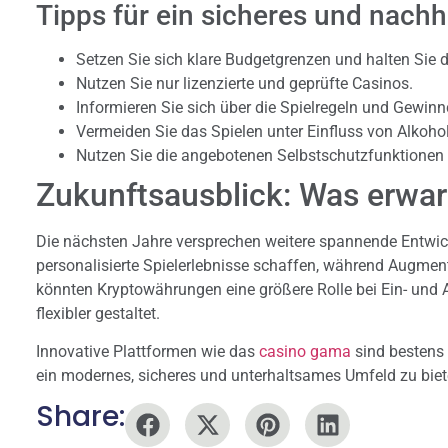
Tipps für ein sicheres und nachh
Setzen Sie sich klare Budgetgrenzen und halten Sie d
Nutzen Sie nur lizenzierte und geprüfte Casinos.
Informieren Sie sich über die Spielregeln und Gewin
Vermeiden Sie das Spielen unter Einfluss von Alkohol
Nutzen Sie die angebotenen Selbstschutzfunktionen 
Zukunftsausblick: Was erwar
Die nächsten Jahre versprechen weitere spannende Entwickl
personalisierte Spielerlebnisse schaffen, während Augme
könnten Kryptowährungen eine größere Rolle bei Ein- und
flexibler gestaltet.
Innovative Plattformen wie das
casino gama
sind bestens 
ein modernes, sicheres und unterhaltsames Umfeld zu biet
Share: