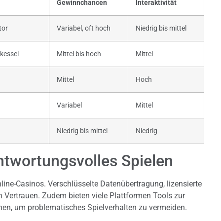
Gewinnchancen
Interaktivität
tor
Variabel, oft hoch
Niedrig bis mittel
ekessel
Mittel bis hoch
Mittel
Mittel
Hoch
Variabel
Mittel
Niedrig bis mittel
Niedrig
ntwortungsvolles Spielen
nline-Casinos. Verschlüsselte Datenübertragung, lizensierte
Vertrauen. Zudem bieten viele Plattformen Tools zur
onen, um problematisches Spielverhalten zu vermeiden.