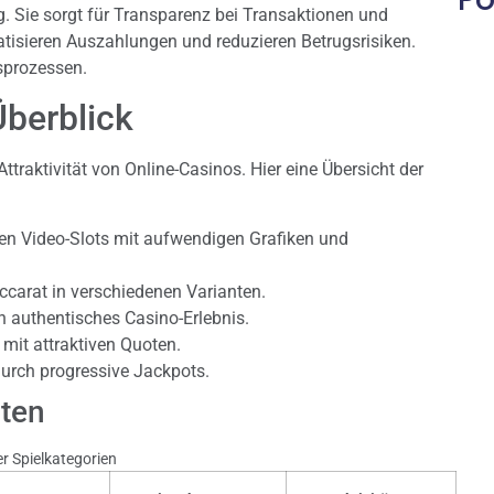
Sie sorgt für Transparenz bei Transaktionen und
atisieren Auszahlungen und reduzieren Betrugsrisiken.
gsprozessen.
Überblick
 Attraktivität von Online-Casinos. Hier eine Übersicht der
nen Video-Slots mit aufwendigen Grafiken und
accarat in verschiedenen Varianten.
in authentisches Casino-Erlebnis.
 mit attraktiven Quoten.
rch progressive Jackpots.
rten
r Spielkategorien