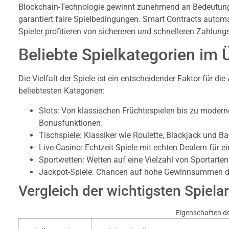
Blockchain-Technologie gewinnt zunehmend an Bedeutung. 
garantiert faire Spielbedingungen. Smart Contracts autom
Spieler profitieren von sichereren und schnelleren Zahlun
Beliebte Spielkategorien im 
Die Vielfalt der Spiele ist ein entscheidender Faktor für die
beliebtesten Kategorien:
Slots: Von klassischen Früchtespielen bis zu moder
Bonusfunktionen.
Tischspiele: Klassiker wie Roulette, Blackjack und B
Live-Casino: Echtzeit-Spiele mit echten Dealern für e
Sportwetten: Wetten auf eine Vielzahl von Sportarten
Jackpot-Spiele: Chancen auf hohe Gewinnsummen du
Vergleich der wichtigsten Spiela
Eigenschaften de