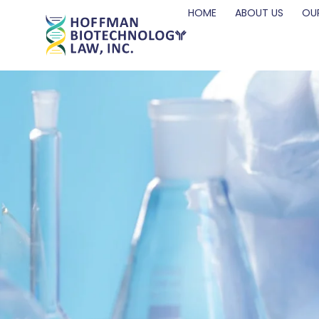
HOME
ABOUT US
OUR