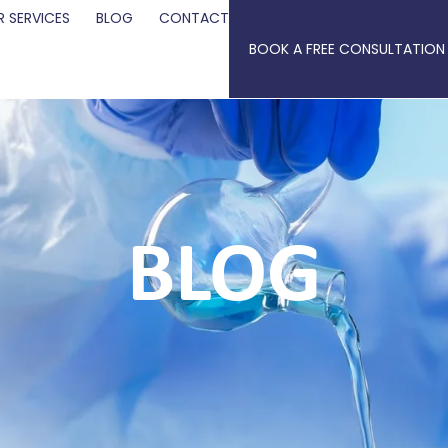
 SERVICES
BLOG
CONTACT
BOOK A FREE CONSULTATION
BLOG