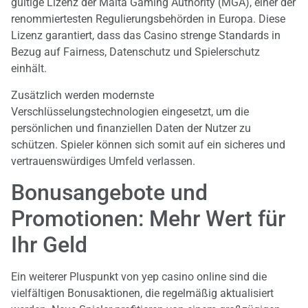
gültige Lizenz der Malta Gaming Authority (MGA), einer der
renommiertesten Regulierungsbehörden in Europa. Diese
Lizenz garantiert, dass das Casino strenge Standards in
Bezug auf Fairness, Datenschutz und Spielerschutz
einhält.
Zusätzlich werden modernste
Verschlüsselungstechnologien eingesetzt, um die
persönlichen und finanziellen Daten der Nutzer zu
schützen. Spieler können sich somit auf ein sicheres und
vertrauenswürdiges Umfeld verlassen.
Bonusangebote und
Promotionen: Mehr Wert für
Ihr Geld
Ein weiterer Pluspunkt von yep casino online sind die
vielfältigen Bonusaktionen, die regelmäßig aktualisiert