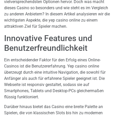
vielversprechendsten Optionen hervor. Doch was macht
dieses Casino so besonders und wie steht es im Vergleich
zu anderen Anbietern? In diesem Artikel analysieren wir die
wichtigsten Aspekte, die yep casino online zu einem
attraktiven Ziel für Spieler machen.
Innovative Features und
Benutzerfreundlichkeit
Ein entscheidender Faktor für den Erfolg eines Online-
Casinos ist die Benutzererfahrung. Yep casino online
überzeugt durch eine intuitive Navigation, die sowohl für
Anfänger als auch für erfahrene Spieler geeignet ist. Die
Webseite ist responsiv gestaltet, sodass sie auf
Smartphones, Tablets und Desktop-PCs gleichermaßen
flüssig funktioniert.
Darüber hinaus bietet das Casino eine breite Palette an
Spielen, die von klassischen Slots bis hin zu modernen