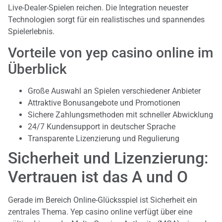
Live-Dealer-Spielen reichen. Die Integration neuester
Technologien sorgt für ein realistisches und spannendes
Spielerlebnis.
Vorteile von yep casino online im
Überblick
Große Auswahl an Spielen verschiedener Anbieter
Attraktive Bonusangebote und Promotionen
Sichere Zahlungsmethoden mit schneller Abwicklung
24/7 Kundensupport in deutscher Sprache
Transparente Lizenzierung und Regulierung
Sicherheit und Lizenzierung:
Vertrauen ist das A und O
Gerade im Bereich Online-Glücksspiel ist Sicherheit ein
zentrales Thema. Yep casino online verfügt über eine