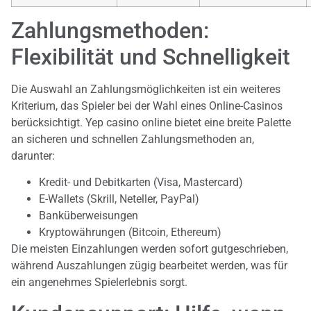
Zahlungsmethoden:
Flexibilität und Schnelligkeit
Die Auswahl an Zahlungsmöglichkeiten ist ein weiteres
Kriterium, das Spieler bei der Wahl eines Online-Casinos
berücksichtigt. Yep casino online bietet eine breite Palette
an sicheren und schnellen Zahlungsmethoden an,
darunter:
Kredit- und Debitkarten (Visa, Mastercard)
E-Wallets (Skrill, Neteller, PayPal)
Banküberweisungen
Kryptowährungen (Bitcoin, Ethereum)
Die meisten Einzahlungen werden sofort gutgeschrieben,
während Auszahlungen zügig bearbeitet werden, was für
ein angenehmes Spielerlebnis sorgt.