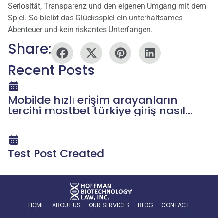
Seriosität, Transparenz und den eigenen Umgang mit dem
Spiel. So bleibt das Glücksspiel ein unterhaltsames
Abenteuer und kein riskantes Unterfangen.
Share:
Recent Posts
Mobilde hızlı erişim arayanların
tercihi mostbet türkiye giriş nasıl
çalışıyor?
Test Post Created
HOME
ABOUT US
OUR SERVICES
BLOG
CONTACT