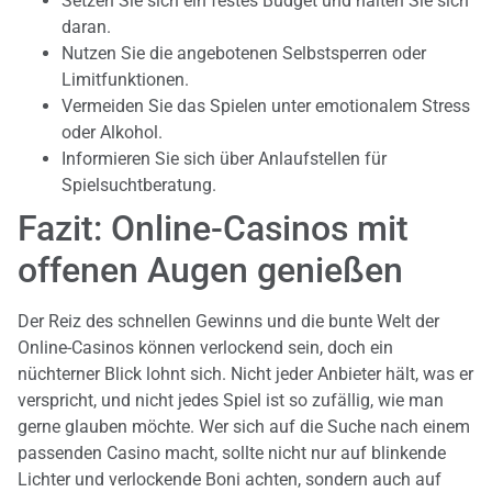
Setzen Sie sich ein festes Budget und halten Sie sich
daran.
Nutzen Sie die angebotenen Selbstsperren oder
Limitfunktionen.
Vermeiden Sie das Spielen unter emotionalem Stress
oder Alkohol.
Informieren Sie sich über Anlaufstellen für
Spielsuchtberatung.
Fazit: Online-Casinos mit
offenen Augen genießen
Der Reiz des schnellen Gewinns und die bunte Welt der
Online-Casinos können verlockend sein, doch ein
nüchterner Blick lohnt sich. Nicht jeder Anbieter hält, was er
verspricht, und nicht jedes Spiel ist so zufällig, wie man
gerne glauben möchte. Wer sich auf die Suche nach einem
passenden Casino macht, sollte nicht nur auf blinkende
Lichter und verlockende Boni achten, sondern auch auf