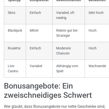
Spieltyp
Komplexität
Gewinnchancen
Beliebtheit
Slots
Einfach
Variabel, oft
Sehr hoch
niedrig
Blackjack
Mittel
Relativ gut bei
Hoch
Strategie
Roulette
Einfach
Moderate
Hoch
Chancen
Live-
Variabel
Abhängig vom
Wachsende
Casino
Spiel
Bonusangebote: Ein
zweischneidiges Schwert
Wer glaubt, dass Bonusangebote nur nette Geschenke sind,