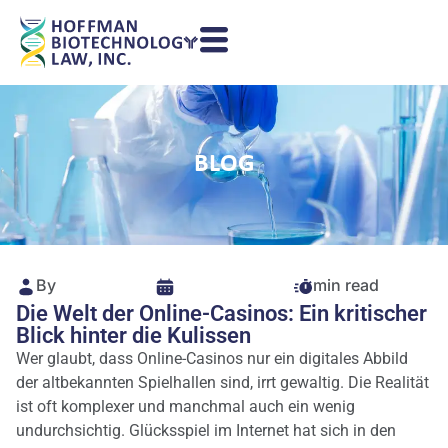
BLOG
By
min read
Die Welt der Online-Casinos: Ein kritischer
Blick hinter die Kulissen
Wer glaubt, dass Online-Casinos nur ein digitales Abbild
der altbekannten Spielhallen sind, irrt gewaltig. Die Realität
ist oft komplexer und manchmal auch ein wenig
undurchsichtig. Glücksspiel im Internet hat sich in den