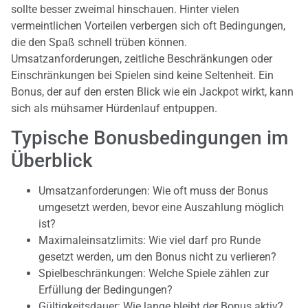
sollte besser zweimal hinschauen. Hinter vielen
vermeintlichen Vorteilen verbergen sich oft Bedingungen,
die den Spaß schnell trüben können.
Umsatzanforderungen, zeitliche Beschränkungen oder
Einschränkungen bei Spielen sind keine Seltenheit. Ein
Bonus, der auf den ersten Blick wie ein Jackpot wirkt, kann
sich als mühsamer Hürdenlauf entpuppen.
Typische Bonusbedingungen im
Überblick
Umsatzanforderungen: Wie oft muss der Bonus
umgesetzt werden, bevor eine Auszahlung möglich
ist?
Maximaleinsatzlimits: Wie viel darf pro Runde
gesetzt werden, um den Bonus nicht zu verlieren?
Spielbeschränkungen: Welche Spiele zählen zur
Erfüllung der Bedingungen?
Gültigkeitsdauer: Wie lange bleibt der Bonus aktiv?