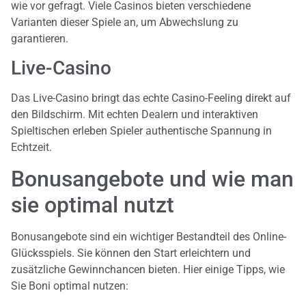
wie vor gefragt. Viele Casinos bieten verschiedene
Varianten dieser Spiele an, um Abwechslung zu
garantieren.
Live-Casino
Das Live-Casino bringt das echte Casino-Feeling direkt auf
den Bildschirm. Mit echten Dealern und interaktiven
Spieltischen erleben Spieler authentische Spannung in
Echtzeit.
Bonusangebote und wie man
sie optimal nutzt
Bonusangebote sind ein wichtiger Bestandteil des Online-
Glücksspiels. Sie können den Start erleichtern und
zusätzliche Gewinnchancen bieten. Hier einige Tipps, wie
Sie Boni optimal nutzen: