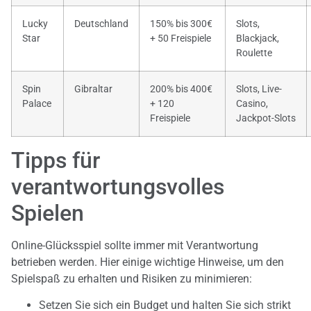
Lucky
Deutschland
150% bis 300€
Slots,
Star
+ 50 Freispiele
Blackjack,
Roulette
Spin
Gibraltar
200% bis 400€
Slots, Live-
Palace
+ 120
Casino,
Freispiele
Jackpot-Slots
Tipps für
verantwortungsvolles
Spielen
Online-Glücksspiel sollte immer mit Verantwortung
betrieben werden. Hier einige wichtige Hinweise, um den
Spielspaß zu erhalten und Risiken zu minimieren:
Setzen Sie sich ein Budget und halten Sie sich strikt