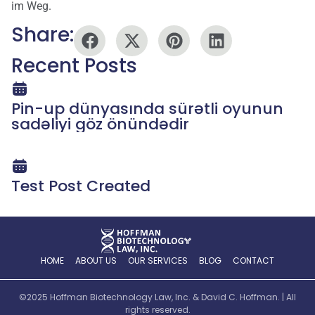
im Weg.
Share:
Recent Posts
Pin-up dünyasında sürətli oyunun
sadəliyi göz önündədir
Test Post Created
HOME
ABOUT US
OUR SERVICES
BLOG
CONTACT
©2025 Hoffman Biotechnology Law, Inc. & David C. Hoffman. | All
rights reserved.