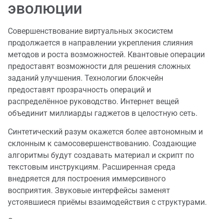
эволюции
Совершенствование виртуальных экосистем
продолжается в направлении укрепления слияния
методов и роста возможностей. Квантовые операции
предоставят возможности для решения сложных
заданий улучшения. Технологии блокчейн
предоставят прозрачность операций и
распределённое руководство. Интернет вещей
объединит миллиарды гаджетов в целостную сеть.
Синтетический разум окажется более автономным и
склонным к самосовершенствованию. Создающие
алгоритмы будут создавать материал и скрипт по
текстовым инструкциям. Расширенная среда
внедряется для построения иммерсивного
восприятия. Звуковые интерфейсы заменят
устоявшиеся приёмы взаимодействия с структурами.