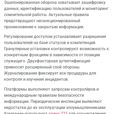
Эшелонированная оборона охватывает зашифровку
данных, идентификацию пользователей и мониторинг
сомнительной работы. Актуальные правила
предотвращают несанкционированный
проникновение к закрытым информации.
Регулирование доступом устанавливает разрешения
пользователей на базе статусов и компетенций.
Гранулярные установки контролируют возможность к
конкретным функциям в зависимости от позиции
служащего. Двухфакторная аутентификация
привносит расширенный слой обороны.
Журналирование фиксирует все процедуры для
контроля и изучения инцидентов.
Платформы выполняют запросам контролёров и
международным правилам безопасности
информации. Периодические инспекции выявляют
недостатки до их эксплуатации злоумышленниками.
Компании используют
азино 777
для осуществления