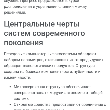
службы. Прогресс продолжается в курсе
распределения и укрепления слияния между
решениями.
Центральные черты
систем современного
поколения
Передовые компьютерные экосистемы обладают
набором параметров, отличающих их от предыдущих
образцов технологических продуктов. Структура
создана на базисах компонентности, публичности и
изменчивости.
Микросервисная структура обеспечивает
совершенствовать модули автономно от общей
системы
Открытые средства предоставляют соединение с