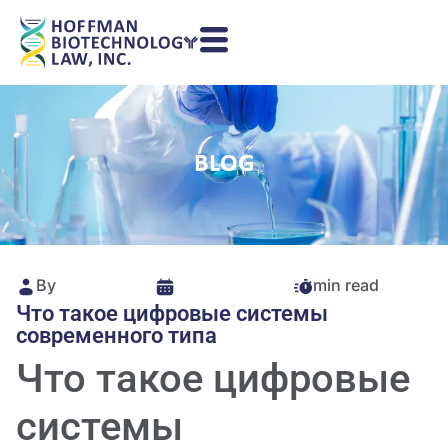
BLOG
By
min read
Что такое цифровые системы
современного типа
Что такое цифровые
системы