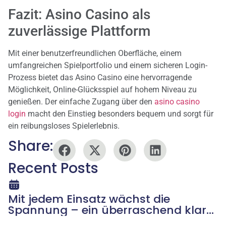
Fazit: Asino Casino als
zuverlässige Plattform
Mit einer benutzerfreundlichen Oberfläche, einem
umfangreichen Spielportfolio und einem sicheren Login-
Prozess bietet das Asino Casino eine hervorragende
Möglichkeit, Online-Glücksspiel auf hohem Niveau zu
genießen. Der einfache Zugang über den
asino casino
login
macht den Einstieg besonders bequem und sorgt für
ein reibungsloses Spielerlebnis.
Share:
Recent Posts
Mit jedem Einsatz wächst die
Spannung – ein überraschend klarer
Pfad durch die Welt von stake