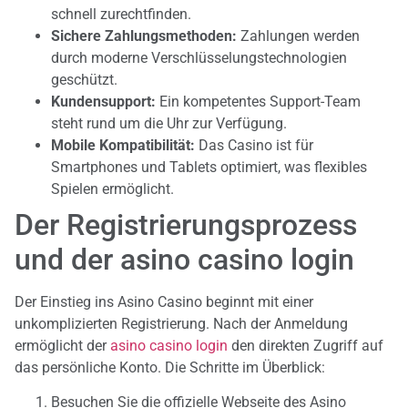
schnell zurechtfinden.
Sichere Zahlungsmethoden:
Zahlungen werden
durch moderne Verschlüsselungstechnologien
geschützt.
Kundensupport:
Ein kompetentes Support-Team
steht rund um die Uhr zur Verfügung.
Mobile Kompatibilität:
Das Casino ist für
Smartphones und Tablets optimiert, was flexibles
Spielen ermöglicht.
Der Registrierungsprozess
und der asino casino login
Der Einstieg ins Asino Casino beginnt mit einer
unkomplizierten Registrierung. Nach der Anmeldung
ermöglicht der
asino casino login
den direkten Zugriff auf
das persönliche Konto. Die Schritte im Überblick:
Besuchen Sie die offizielle Webseite des Asino