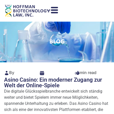
BLOG
By
min read
Asino Casino: Ein moderner Zugang zur
Welt der Online-Spiele
Die digitale Glücksspielbranche entwickelt sich ständig
weiter und bietet Spielern immer neue Möglichkeiten,
spannende Unterhaltung zu erleben. Das Asino Casino hat
sich als eine der innovativsten Plattformen etabliert, die