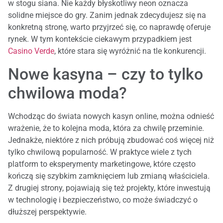
w stogu siana. Nie każdy błyskotliwy neon oznacza
solidne miejsce do gry. Zanim jednak zdecydujesz się na
konkretną stronę, warto przyjrzeć się, co naprawdę oferuje
rynek. W tym kontekście ciekawym przypadkiem jest
Casino Verde
, które stara się wyróżnić na tle konkurencji.
Nowe kasyna – czy to tylko
chwilowa moda?
Wchodząc do świata nowych kasyn online, można odnieść
wrażenie, że to kolejna moda, która za chwilę przeminie.
Jednakże, niektóre z nich próbują zbudować coś więcej niż
tylko chwilową popularność. W praktyce wiele z tych
platform to eksperymenty marketingowe, które często
kończą się szybkim zamknięciem lub zmianą właściciela.
Z drugiej strony, pojawiają się też projekty, które inwestują
w technologię i bezpieczeństwo, co może świadczyć o
dłuższej perspektywie.