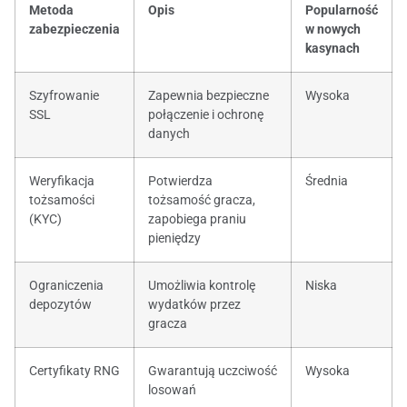
Metoda
Opis
Popularność
zabezpieczenia
w nowych
kasynach
Szyfrowanie
Zapewnia bezpieczne
Wysoka
SSL
połączenie i ochronę
danych
Weryfikacja
Potwierdza
Średnia
tożsamości
tożsamość gracza,
(KYC)
zapobiega praniu
pieniędzy
Ograniczenia
Umożliwia kontrolę
Niska
depozytów
wydatków przez
gracza
Certyfikaty RNG
Gwarantują uczciwość
Wysoka
losowań