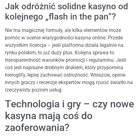
Jak odróżnić solidne kasyno od
kolejnego „flash in the pan”?
Nie ma magicznej formuły, ale kilka elementów może
pomóc w ocenie wiarygodności kasyna online. Przede
wszystkim licencja – jeśli platforma działa legalnie na
rynku polskim, to już duży plus. Kolejna sprawa to
transparentność warunków promocji i regulaminu. Jeśli
coś jest napisane drobnym drukiem, który przypomina
hieroglify, lepiej zachować ostrożność. Wreszcie, opinie
innych graczy i recenzje ekspertów mogą rzucić światło na
rzeczywisty poziom usług.
Technologia i gry – czy nowe
kasyna mają coś do
zaoferowania?