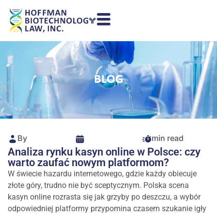
BLOG
By
min read
Analiza rynku kasyn online w Polsce: czy
warto zaufać nowym platformom?
W świecie hazardu internetowego, gdzie każdy obiecuje
złote góry, trudno nie być sceptycznym. Polska scena
kasyn online rozrasta się jak grzyby po deszczu, a wybór
odpowiedniej platformy przypomina czasem szukanie igły