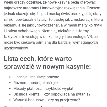
Wielu graczy oczekuje, że nowe kasyna będą oferować
najnowsze automaty i innowacyjne rozwiązania. Czasem
jednak okazuje się, że pod maską świeżości kryje się stary
silnik i powtarzalne tytuły. To trochę jak z restauracją, która
reklamuje się jako „nowoczesna”, a w menu ma tylko frytki
i kotleta schabowego. Niemniej, niektóre platformy
faktycznie inwestują w unikalne gry i technologie VR, co
może być ciekawą odmianą dla bardziej wymagających
użytkowników.
Lista cech, które warto
sprawdzić w nowym kasynie:
Licencja i regulacje prawne
Różnorodność i jakość gier
Metody płatności i szybkość wypłat
Obsługa klienta – czy odpowiada na pytania?
Warunki bonusów – czy są przejrzyste?